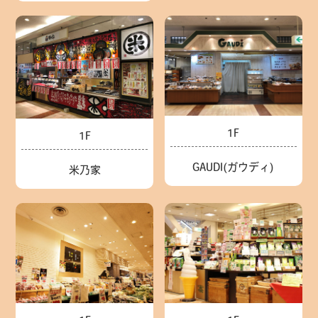
1F
1F
GAUDI(ガウディ)
米乃家