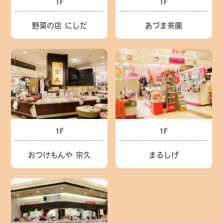
1F
1F
野菜の店 にしだ
あづま茶園
1F
1F
まるしげ
おつけもんや 宗久