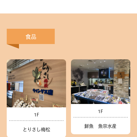
食品
1F
1F
鮮魚 魚宗水産
とりさし梅松