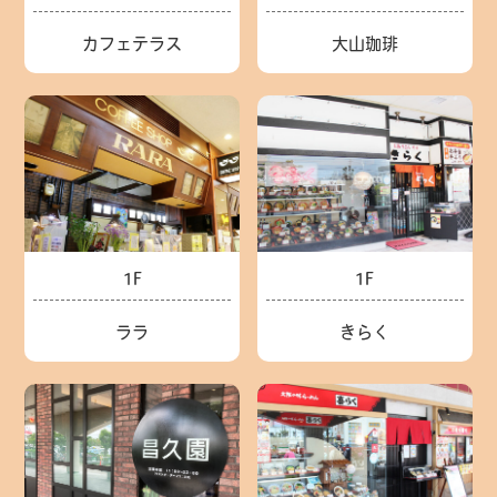
カフェテラス
大山珈琲
1F
1F
ララ
きらく