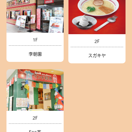
1F
2F
李朝園
スガキヤ
2F