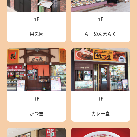
1F
1F
昌久園
らーめん喜らく
1F
1F
かつ喜
カレー堂