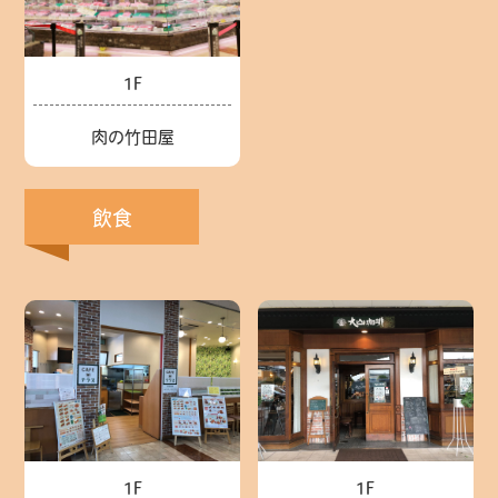
1F
肉の竹田屋
飲食
1F
1F